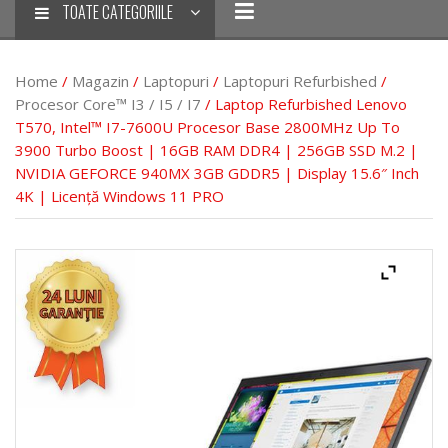
TOATE CATEGORIILE
Home
/
Magazin
/
Laptopuri
/
Laptopuri Refurbished
/
Procesor Core™ I3 / I5 / I7
/ Laptop Refurbished Lenovo
T570, Intel™ I7-7600U Procesor Base 2800MHz Up To
3900 Turbo Boost | 16GB RAM DDR4 | 256GB SSD M.2 |
NVIDIA GEFORCE 940MX 3GB GDDR5 | Display 15.6″ Inch
4K | Licență Windows 11 PRO