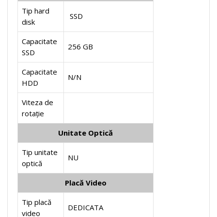
Tip hard
SSD
disk
Capacitate
256 GB
SSD
Capacitate
N/N
HDD
Viteza de
rotație
Unitate Optică
Tip unitate
NU
optică
Placă Video
Tip placă
DEDICATA
video