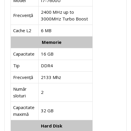
Model
I7-7600U
2400 MHz up to
Frecvență
3000MHz Turbo Boost
Cache L2
6 MB
Memorie
Capacitate
16 GB
Tip
DDR4
Frecvență
2133 Mhz
Număr
2
sloturi
Capacitate
32 GB
maximă
Hard Disk