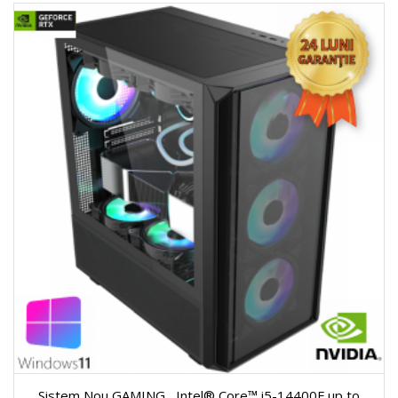
Sistem Nou GAMING , Intel® Core™ i5-14400F up to