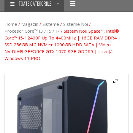
TOATE CATEGORIILE
Home
/
Magazin
/
Sisteme
/
Sisteme Noi
/
Procesor Core™ I3 / I5 / I7
/ Sistem Nou Spacer , Intel®
Core™ I5-12400F Up To 4400MHz | 16GB RAM DDR4 |
SSD 256GB M.2 NVMe+ 1000GB HDD SATA | Video
NVIDIA® GEFORCE GTX 1070 8GB GDDR5 | Licență
Windows 11 PRO