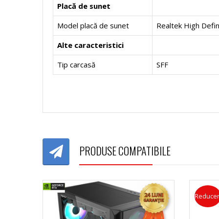
r
w
Placă de sunet
o
o
P
e
Model placă de sunet
Realtek High Defin
c
c
r
Alte caracteristici
e
P
e
o
Tip carcasă
SFF
s
r
s
c
o
o
o
e
r
c
r
s
PRODUSE COMPATIBILE
Q
e
Q
o
u
s
u
r
Reducer
a
o
a
D