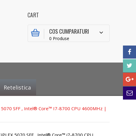
CART
COS CUMPARATURI
0 Produse
Retelistica
 5070 SFF , Intel® Core™ I7-8700 CPU 4600MHz |
IPLEX 5070 SFF , Intel® Core™ i7-8700 CPU