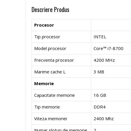
i
Descriere Produs
r
r
r
L
s
Procesor
o
P
o
o
a
t
Tip procesor
INTEL
c
r
c
c
p
e
Model procesor
Core™ i7-8700
e
o
e
e
Frecventa procesor
4200 MHz
t
m
Marime cache L
3 MB
s
c
s
s
o
e
Memorie
o
e
o
o
p
N
Capacitate memorie
16 GB
r
s
r
r
u
o
Tip memorie
DDR4
D
o
D
S
Viteza memoriei
2400 Mhz
r
i
Numar sloturi de memorie
2
u
r
u
i