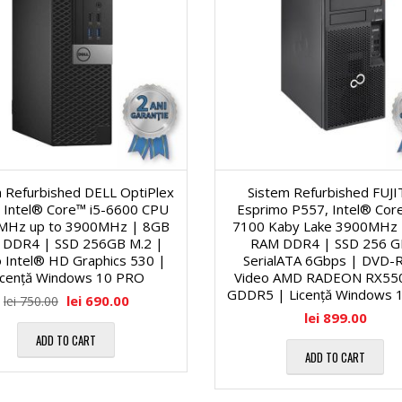
i
a
O
l
p
ă
t
2
i
 Refurbished DELL OptiPlex
Sistem Refurbished FUJ
 Intel® Core™ i5-6600 CPU
Esprimo P557, Intel® Core
2
MHz up to 3900MHz | 8GB
7100 Kaby Lake 3900MHz
c
DDR4 | SSD 256GB M.2 |
RAM DDR4 | SSD 256 G
″
 Intel® HD Graphics 530 |
SerialATA 6Gbps | DVD-
e
icență Windows 10 PRO
Video AMD RADEON RX55
GDDR5 | Licență Windows 
lei
690.00
lei
750.00
D
lei
899.00
P
ADD TO CART
ADD TO CART
i
r