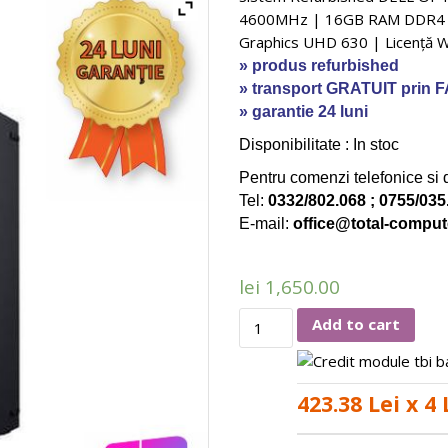
4600MHz | 16GB RAM DDR4 |
a
s
ă
Graphics UHD 630 | Licență
» produs refurbished
» transport GRATUIT prin
g
e
c
» garantie 24 luni
o
r
i
Di
sponibilitate : In stoc
Pentru comenzi telefonice si de
n
V
Tel:
0332/802.068 ; 0755/035
C
E-mail:
office@total-comput
a
i
e
lei
1,650.00
l
d
r
Sistem
Add to cart
Refurbished
ă
e
n
DELL
OPTIPLEX
1
o
423.38 Lei x 4
e
5070
SFF
5