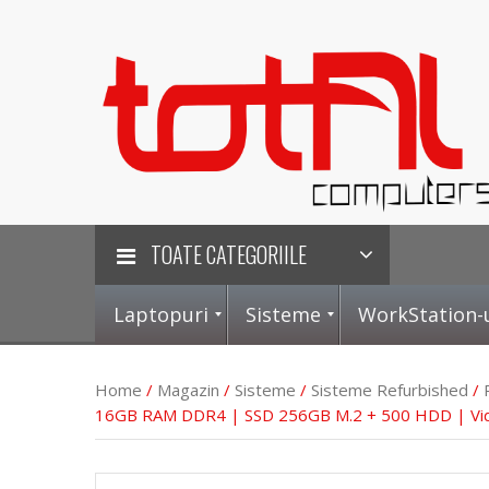
TOATE CATEGORIILE
Laptopuri
Sisteme
WorkStation-
Home
/
Magazin
/
Sisteme
/
Sisteme Refurbished
/
16GB RAM DDR4 | SSD 256GB M.2 + 500 HDD | Vid
L
S
P
P
a
i