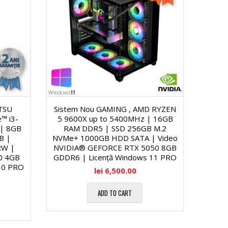
ITSU
Sistem Nou GAMING , AMD RYZEN
Siste
™ i3-
5 9600X up to 5400MHz | 16GB
i7-4
 | 8GB
RAM DDR5 | SSD 256GB M.2
RAM 
B |
NVMe+ 1000GB HDD SATA | Video
HD
RW |
NVIDIA® GEFORCE RTX 5050 8GB
GEFO
0 4GB
GDDR6 | Licență Windows 11 PRO
L
10 PRO
lei
6,500.00
ADD TO CART