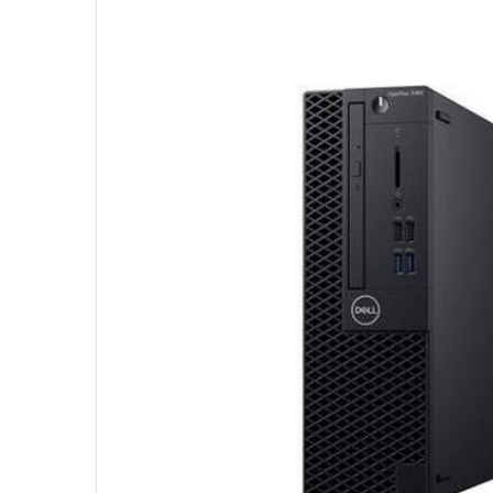
r
r
p
s
o
o
t
t
c
c
o
e
e
e
p
m
s
s
u
e
o
o
r
R
r
r
i
e
S
S
R
f
i
i
e
u