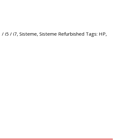
/ i5 / i7
,
Sisteme
,
Sisteme Refurbished
Tags:
HP
,