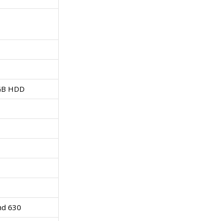
o
-
f
n
u
u
a
r
n
l
i
GB HDD
c
ă
t
S
1
i
S
9
o
D
″
n
-
hd 630
/
a
u