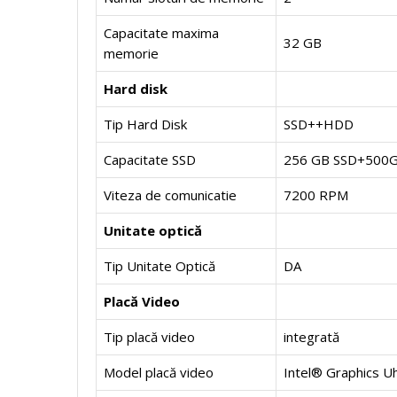
i
Capacitate maxima
32 GB
a
S
a
n
N
memorie
l
i
l
g
Hard disk
o
Tip Hard Disk
SSD++HDD
C
n
C
l
i
Capacitate SSD
256 GB SSD+500
o
g
o
e
/
Viteza de comunicatie
7200 RPM
r
l
r
C
R
Unitate optică
e
e
e
o
Tip Unitate Optică
DA
e
Placă Video
C
r
N
P
P
Tip placă video
integrată
o
e
e
r
r
Model placă video
Intel® Graphics U