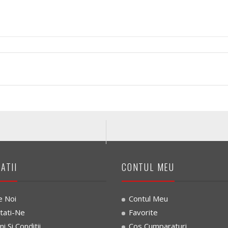
a
o
g
c
o
e
n
s
a
o
l
a
ă
r
ATII
CONTUL MEU
2
e
e Noi
Contul Meu
3
tati-Ne
Favorite
C
 Si Conditii
Cos Cumparaturi