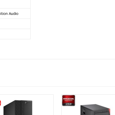
2
l
r
ition Audio
0
e
i
″
U
D
n
i
i
a
t
g
ă
o
ţ
i
n