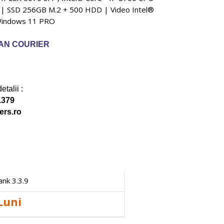
 SSD 256GB M.2 + 500 HDD | Video Intel®
 Windows 11 PRO
 FAN COURIER
talii :
.379
ers.ro
 Luni