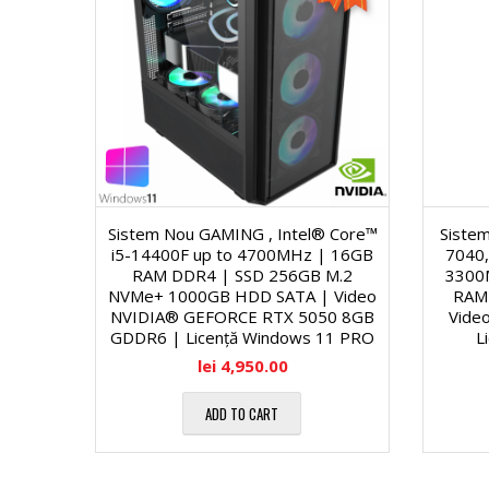
d
r
d
u
C
D
C
a
o
u
o
l
r
a
r
C
Sistem Nou GAMING , Intel® Core™
Sistem
e
l
e
o
i5-14400F up to 4700MHz | 16GB
7040,
RAM DDR4 | SSD 256GB M.2
3300
C
r
NVMe+ 1000GB HDD SATA | Video
RAM 
P
P
NVIDIA® GEFORCE RTX 5050 8GB
Video
GDDR6 | Licență Windows 11 PRO
L
o
e
r
r
lei
4,950.00
r
ADD TO CART
o
o
P
e
c
c
r