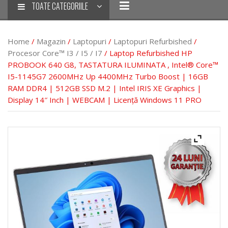
TOATE CATEGORIILE
Home
/
Magazin
/
Laptopuri
/
Laptopuri Refurbished
/
Procesor Core™ I3 / I5 / I7
/ Laptop Refurbished HP
PROBOOK 640 G8, TASTATURA ILUMINATA , Intel® Core™
I5-1145G7 2600MHz Up 4400MHz Turbo Boost | 16GB
RAM DDR4 | 512GB SSD M.2 | Intel IRIS XE Graphics |
Display 14″ Inch | WEBCAM | Licență Windows 11 PRO