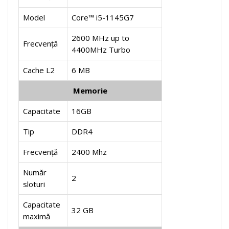
Model
Core™ i5-1145G7
2600 MHz up to
Frecvență
4400MHz Turbo
Cache L2
6 MB
Memorie
Capacitate
16GB
Tip
DDR4
Frecvență
2400 Mhz
Număr
2
sloturi
Capacitate
32 GB
maximă