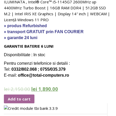
ILUMINATA , Intel® Core™ i5-1145G7 2600MHz up
4400MHz Turbo Boost | 16GB RAM DDR4 | 512GB SSD
M.2 | Intel IRIS XE Graphics | Display 14″ inch | WEBCAM |
Licență Windows 11 PRO
» produs Refurbished
» transport GRATUIT prin FAN COURIER
» garantie 24 luni
GARANTIE BATERIE 6 LUNI
Di
sponibilitate : In stoc
Pentru comenzi telefonice si detalii :
Tel:
0332/802.068 ; 0755/035.379
E-mail:
office@total-computers.ro
lei
2,150.00
lei
1,890.00
Add to cart